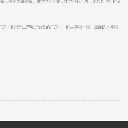
惠路，南侧为康钢路。用地地形平整，场地内有厂房一座及其他配套设
丙类厂房（非用于生产电子设备的厂房），耐火等级一级，屋面防水等级