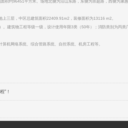
面积约96451平方米。场地北侧为沿山东路，东侧为崇超路，西侧为康
中区总建筑面积22409.91m2，装修面积为13116 m2。
面面层）。建筑物工程等级一级，设计使用年限3类（50年）；消防类别为
算机网络系统、综合管路系统、自控系统、机房工程等。
程”！