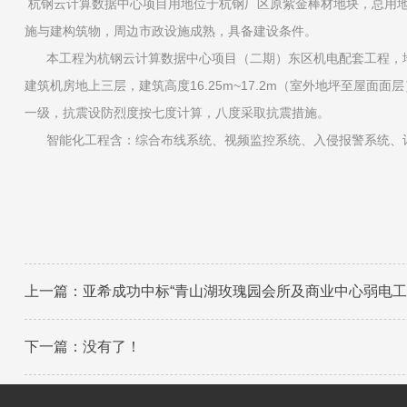
杭钢云计算数据中心项目用地位于杭钢厂区原紫金棒材地块，总用地
施与建构筑物，周边市政设施成熟，具备建设条件。
本工程为杭钢云计算数据中心项目（二期）东区机电配套工程，地上三层，
建筑机房地上三层，建筑高度16.25m~17.2m（室外地坪至屋
一级，抗震设防烈度按七度计算，八度采取抗震措施。
智能化工程含：综合布线系统、视频监控系统、入侵报警系统、计
上一篇：
亚希成功中标“青山湖玫瑰园会所及商业中心弱电工
下一篇：没有了！